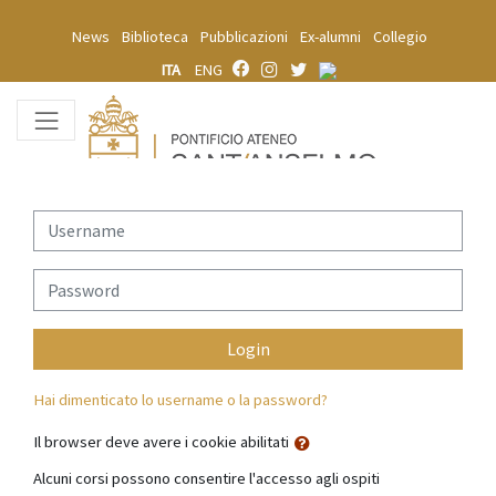
Vai al contenuto principale
News
Biblioteca
Pubblicazioni
Ex-alumni
Collegio
ITA
ENG
Username
Password
Login
Hai dimenticato lo username o la password?
Il browser deve avere i cookie abilitati
Alcuni corsi possono consentire l'accesso agli ospiti