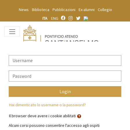
Vai al contenuto principale
News
Biblioteca
Pubblicazioni
Ex-alumni
Collegio
ITA
ENG
Username
Password
Login
Hai dimenticato lo username o la password?
Il browser deve avere i cookie abilitati
Alcuni corsi possono consentire l'accesso agli ospiti