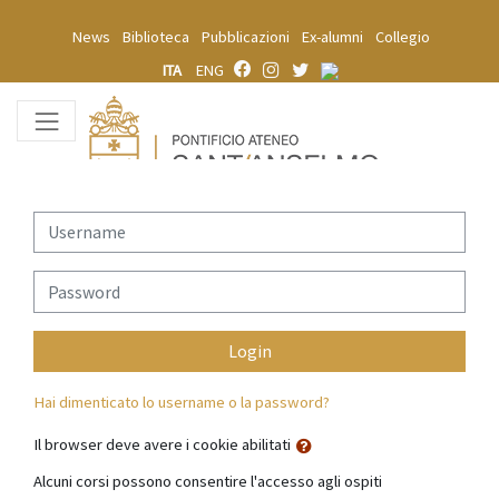
Vai al contenuto principale
News
Biblioteca
Pubblicazioni
Ex-alumni
Collegio
ITA
ENG
Username
Password
Login
Hai dimenticato lo username o la password?
Il browser deve avere i cookie abilitati
Alcuni corsi possono consentire l'accesso agli ospiti