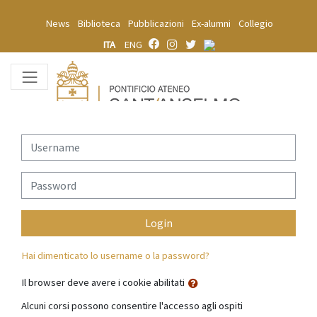
Vai al contenuto principale
News
Biblioteca
Pubblicazioni
Ex-alumni
Collegio
ITA
ENG
Username
Password
Login
Hai dimenticato lo username o la password?
Il browser deve avere i cookie abilitati
Alcuni corsi possono consentire l'accesso agli ospiti