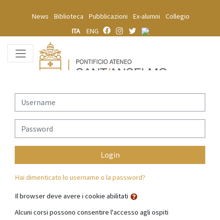
Vai al contenuto principale
News
Biblioteca
Pubblicazioni
Ex-alumni
Collegio
ITA
ENG
Username
Password
Login
Hai dimenticato lo username o la password?
Il browser deve avere i cookie abilitati
Alcuni corsi possono consentire l'accesso agli ospiti