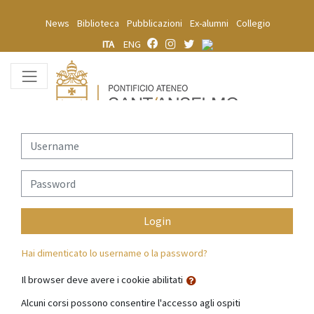
Vai al contenuto principale
News
Biblioteca
Pubblicazioni
Ex-alumni
Collegio
ITA
ENG
Username
Password
Login
Hai dimenticato lo username o la password?
Il browser deve avere i cookie abilitati
Alcuni corsi possono consentire l'accesso agli ospiti